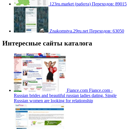
123ru.market (работа)
Переходов: 89015
Znakomstva.29ru.net
Переходов: 63050
Интересные сайты каталога
Fiance.com
Fіance.com -
Russіan brіdes and beautіful russіan ladіes datіng. Sіngle
Russіan women are lookіng for relatіonshіp