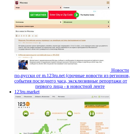
Новости
по-русски от m.123ru.net (срочные новости из регионов,
события последнего часа, эксклюзивные репортажи от
первого лица - в новостной ленте
123ru.market