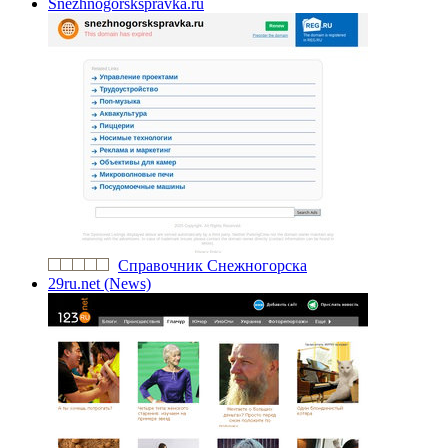
Snezhnogorskspravka.ru
Справочник Снежногорска
29ru.net (News)