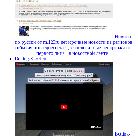
Новости
по-русски от m.123ru.net (срочные новости из регионов,
события последнего часа, эксклюзивные репортажи от
первого лица - в новостной ленте
Betting-Sport.ru
Betting-