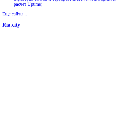
расчет Uptime)
Еще сайты...
Ria.city