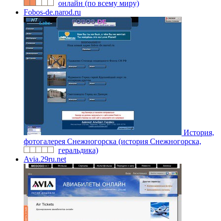
онлайн (по всему миру)
Fobos-de.narod.ru
История,
фотогалерея Снежногорска (история Снежногорска,
геральдика)
Avia.29ru.net