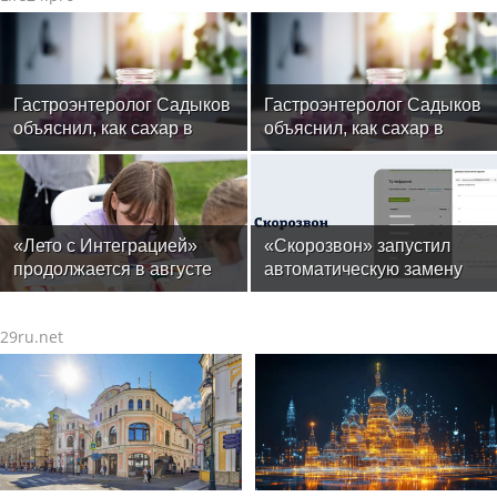
Гастроэнтеролог Садыков
Гастроэнтеролог Садыков
объяснил, как сахар в
объяснил, как сахар в
рационе ускоряет
рационе ускоряет
изнашивание тканей
изнашивание тканей
«Лето с Интеграцией»
«Скорозвон» запустил
продолжается в августе
автоматическую замену
— заключительный месяц
номеров при снижении
программы
контактности
29ru.net