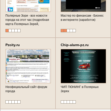
Полярные Зори - все новости
Мастер по финансам - Бизнес
города на этот час (подробная
в интернете (заработок)
карта Полярных Зорей,
блокнот главных городских
новостей за сегодня и
календарная лента событий,
фактов, происшествий в
Pzcity.ru
Chip-alarm-pz.ru
Полярных Зорях с
ежеминутным обновлением)
Неофициальный сайт-форум
ЧИП ТЮНИНГ в Полярных
города
Зорях