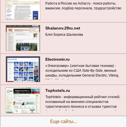
Работа в России на Achar.ru - поиск работы,
вакансии, подбор персонала, трудоустройство
Shalanov.29ru.net
Блог Бориса Шаланова
Electromir.ru
«Электромир» (элитная бытовая техника) -
холодильники из США Side-By-Side, винные
шкафы, холодильники General Electric, Viking,
White-Westinghouse, встроенная техника
Smeg, кондиционеры GE
Tophotels.ru
TopHotels - информационный рейтинг отелей,
основанный на мнениях специалистов
туристического бизнеса и отзывах туристов
(ведущий сайт об отелях на русском языке)
Еще сайты...