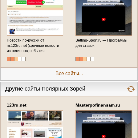
Новости по-русски от
Betting-Sport.ru — Программы
m.123ru.net (срочные новости
для ставок
из регионов, события
последнего часа, эксклюзивные
репортажи от первого лица - в
новостной ленте
Все сайты...
Другие сайты Полярных Зорей
123ru.net
Masterpofinansam.ru